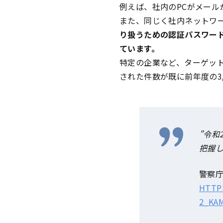
例えば、社内のPCがメー
また、同じく社内ネットワ
り扱うための認証パスワー
ています。
特定の企業など、ターゲット
された件数が既に前年度の3
”令和
把握し
警察
HTTPS
2_KA