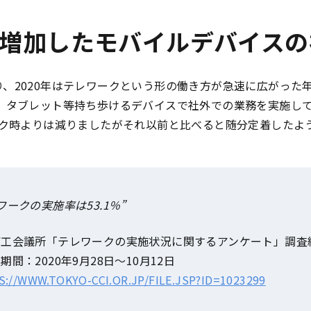
増加したモバイルデバイスの
、2020年はテレワークという形の働き方が急速に広がった
ン、タブレット等持ち歩けるデバイスで社外での業務を実施し
ーク時よりは減りましたがそれ以前と比べると随分定着したよ
ワークの実施率は53.1％”
商工会議所「テレワークの実施状況に関するアンケート」調査
期間：2020年9月28日～10月12日
://WWW.TOKYO-CCI.OR.JP/FILE.JSP?ID=1023299