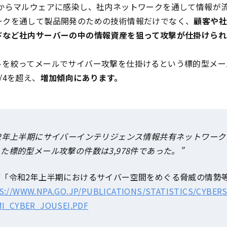
ルからマルウェアに感染し、社内ネットワークを通して情報が
ークを通して製品開発のための技術情報だけでなく、
顧客や
ドなど社内サーバーの中の情報資産を狙って攻撃が仕掛けられ
を絞ってメールでサイバー攻撃を仕掛けるという標的型メール
/4を超え、
増加傾向にあります。
2年上半期にサイバーインテリジェンス情報共有ネットワーク
た標的型メール攻撃の件数は3,978件であった。”
庁「令和2年上半期におけるサイバー空間をめぐる脅威の情勢
://WWW.NPA.GO.JP/PUBLICATIONS/STATISTICS/CYBERS
MI_CYBER_JOUSEI.PDF