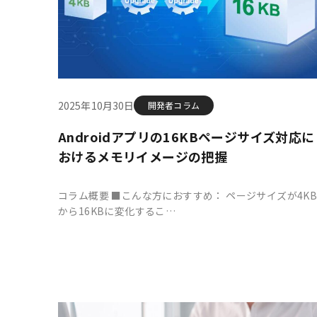
2025年10月30日
開発者コラム
Androidアプリの16KBページサイズ対応に
おけるメモリイメージの把握
コラム概要 ■こんな方におすすめ： ページサイズが4K
から16KBに変化するこ…