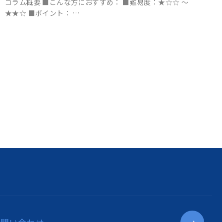
コラム概要 ■こんな方におすすめ： ■難易度：★☆☆ ～
★★☆ ■ポイント： …