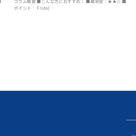
■
コラム概要 ■こんな方におすすめ： ■難易度：★★☆ ■
ポイント： Frida(…